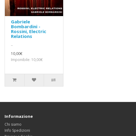
Gabriele
Bombardini -
Rossini, Electric
Relations
..
10,00€
Imponibile: 10,00€
Informazione
Chi siamo
Info Spedizioni