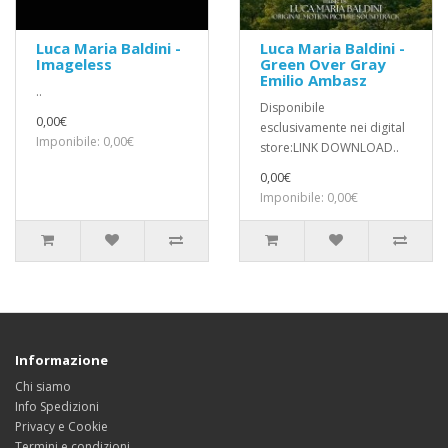
Luca Maria Baldini -
Luca Maria Baldini -
Imageless
Green Over Gray
Emilio Ambasz
..
Disponibile
0,00€
esclusivamente nei digital
Imponibile: 0,00€
store:LINK DOWNLOAD..
0,00€
Imponibile: 0,00€
Informazione
Chi siamo
Info Spedizioni
Privacy e Cookie
Termini e condizioni