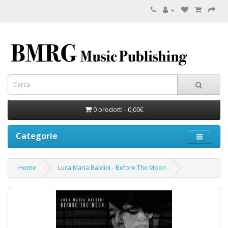
0 prodotti - 0,00€
Categorie
Home
Luca Maria Baldini - Before The Moon