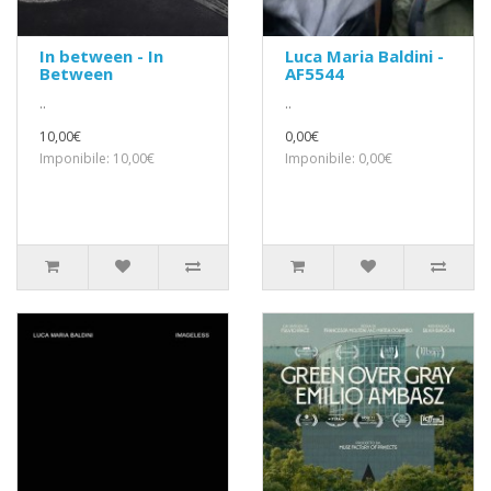
In between - In
Luca Maria Baldini -
Between
AF5544
..
..
10,00€
0,00€
Imponibile: 10,00€
Imponibile: 0,00€