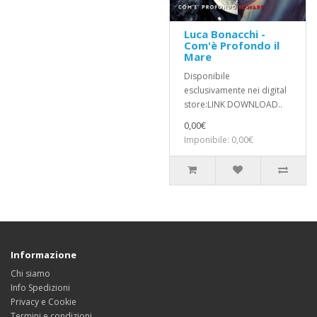
Luca Bonacchi -
Com'è Profondo il
Mare
Disponibile
esclusivamente nei digital
store:LINK DOWNLOAD..
0,00€
Imponibile: 0,00€
Informazione
Chi siamo
Info Spedizioni
Privacy e Cookie
Termini e condizioni