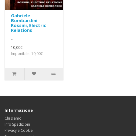
Gabriele
Bombardini -
Rossini, Electric
Relations
..
10,00€
Imponibile: 10,00€
Informazione
Chi siamo
Info Spedizioni
Privacy e Cookie