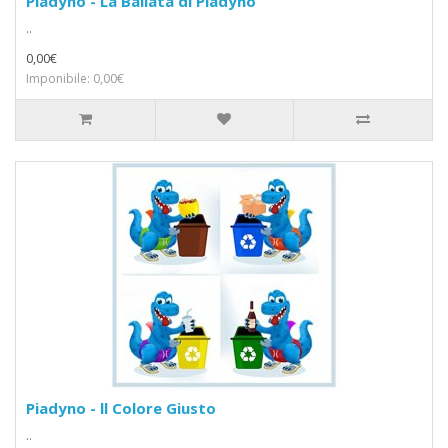
Piadyno - La Ballata di Piadyno
..
0,00€
Imponibile: 0,00€
Piadyno - ll Colore Giusto
..