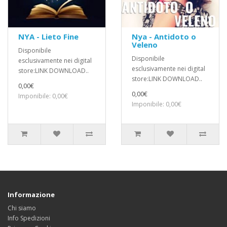
NYA - Lieto Fine
Nya - Antidoto o
Veleno
Disponibile
Disponibile
esclusivamente nei digital
esclusivamente nei digital
store:LINK DOWNLOAD..
store:LINK DOWNLOAD..
0,00€
0,00€
Imponibile: 0,00€
Imponibile: 0,00€
Informazione
Chi siamo
Info Spedizioni