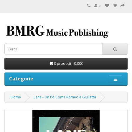
0 prodotti - 0,00€
Categorie
Home
Lane - Un Pò Come Romeo e Giulietta