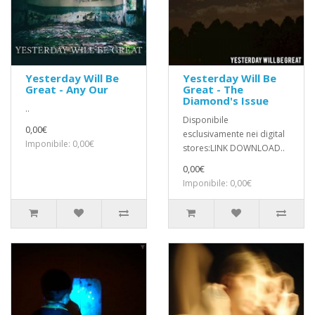
Yesterday Will Be
Yesterday Will Be
Great - Any Our
Great - The
Diamond's Issue
..
Disponibile
0,00€
esclusivamente nei digital
Imponibile: 0,00€
stores:LINK DOWNLOAD..
0,00€
Imponibile: 0,00€