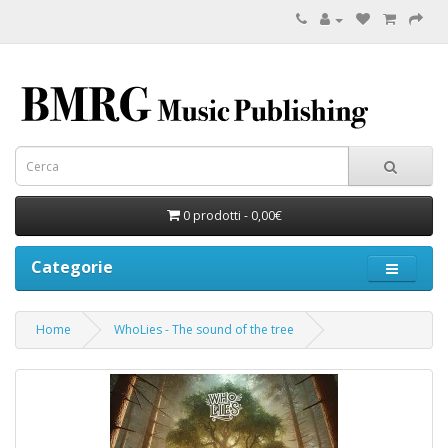
0 prodotti - 0,00€
Categorie
Home
WhoLies - The sound of the tree