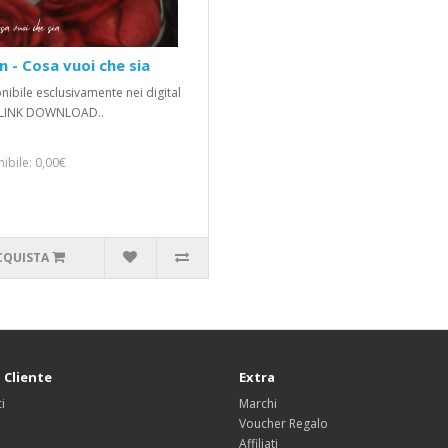
En - Cosa vuoi che sia
nibile esclusivamente nei digital
eLINK DOWNLOAD..
ibile: 0,00€
CQUISTA
 Cliente
Extra
i
Marchi
Voucher Regalo
Affiliati