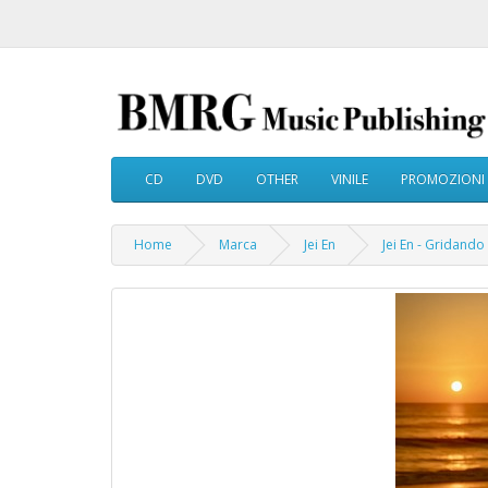
CD
DVD
OTHER
VINILE
PROMOZIONI
Home
Marca
Jei En
Jei En - Gridando