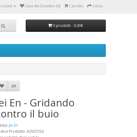
ccount
Lista dei Desideri (0)
Carrello
Cassa
0 prodotti - 0,00€
Jei En - Gridando
contro il buio
tista:
Jei En
dice Prodotto: A2507252