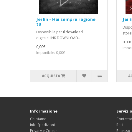
Jei En - Hai sempre ragione
Jei 
tu
Dispo
Disponibile per il download
stor
digitaleLINK DOWNLOAD..
0,00€
0,00€
Impon
Imponibile: 0,00€
ACQUISTA
A
Informazione
Servizio
Chi siamo
Contattac
Info Spedizioni
Resi
Privacy e Cookie
Recesso