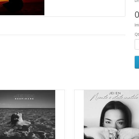
Di
0
Im
Qt