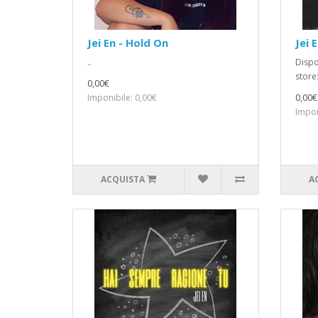
Jei En - Hold On
Jei 
..
Dispo
stor
0,00€
Imponibile: 0,00€
0,00€
Impon
ACQUISTA
A