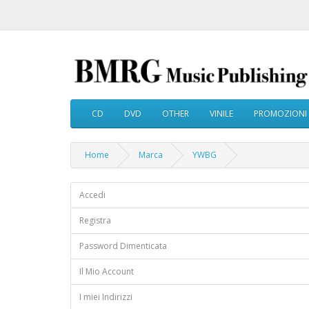
CD
DVD
OTHER
VINILE
PROMOZIONI
Home
Marca
YWBG
Accedi
Registra
Password Dimenticata
Il Mio Account
I miei Indirizzi