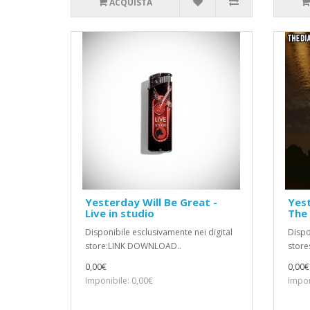
ACQUISTA
Yesterday Will Be Great -
Yest
Live in studio
The 
Disponibile esclusivamente nei digital
Dispo
store:LINK DOWNLOAD..
stor
0,00€
0,00€
Imponibile: 0,00€
Impon