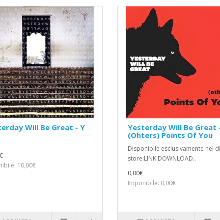
erday Will Be Great - Y
Yesterday Will Be Great 
(Ohters) Points Of You
Disponibile esclusivamente nei di
€
store:LINK DOWNLOAD..
ibile: 10,00€
0,00€
Imponibile: 0,00€