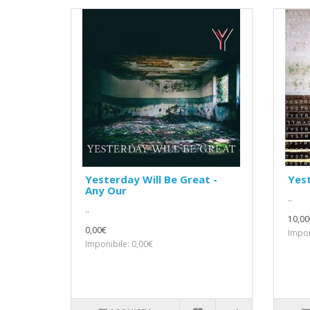
Yesterday Will Be Great -
Yest
Any Our
..
..
10,00
0,00€
Impon
Imponibile: 0,00€